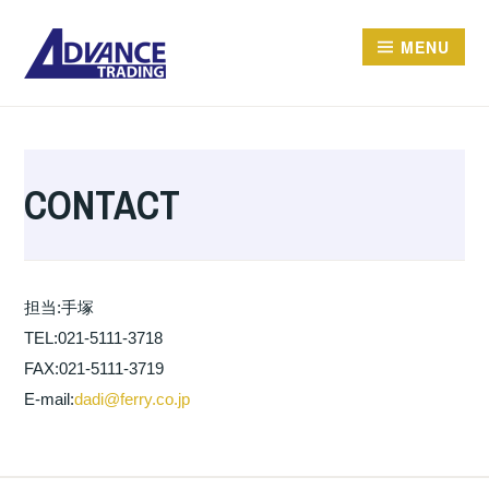
Skip
MENU
to
content
ADVANCE TRADING 上
进（上海）物流有限公司
CONTACT
担当:手塚
TEL:021-5111-3718
FAX:021-5111-3719
E-mail:
dadi@ferry.co.jp