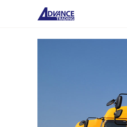
Skip
to
ADVA
content
公司